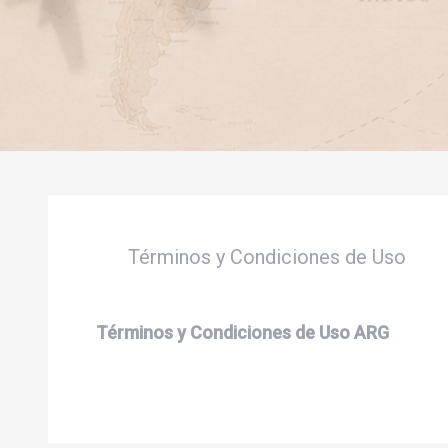
Términos y Condiciones de Uso
Términos y Condiciones de Uso ARG